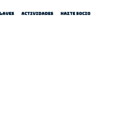
Llaves
Actividades
Hazte socio