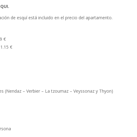
QUI.
ación de esquí está incluido en el precio del apartamento.
9 €
31.15 €
lles (Nendaz – Verbier – La tzoumaz – Veyssonaz y Thyon)
ersona