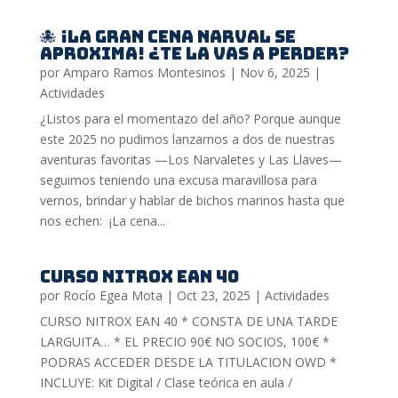
🐙 ¡La gran cena Narval se
aproxima! ¿Te la vas a perder?
por
Amparo Ramos Montesinos
|
Nov 6, 2025
|
Actividades
¿Listos para el momentazo del año? Porque aunque
este 2025 no pudimos lanzarnos a dos de nuestras
aventuras favoritas —Los Narvaletes y Las Llaves—
seguimos teniendo una excusa maravillosa para
vernos, brindar y hablar de bichos marinos hasta que
nos echen: ¡La cena...
Curso NITROX EAN 40
por
Rocío Egea Mota
|
Oct 23, 2025
|
Actividades
CURSO NITROX EAN 40 * CONSTA DE UNA TARDE
LARGUITA… * EL PRECIO 90€ NO SOCIOS, 100€ *
PODRAS ACCEDER DESDE LA TITULACION OWD *
INCLUYE: Kit Digital / Clase teórica en aula /