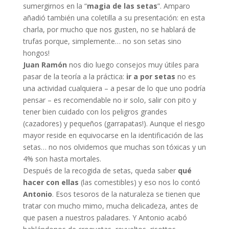
sumergirnos en la “
magia de las setas
”. Amparo
añadió también una coletilla a su presentación: en esta
charla, por mucho que nos gusten, no se hablará de
trufas porque, simplemente… no son setas sino
hongos!
Juan Ramón
nos dio luego consejos muy útiles para
pasar de la teoría a la práctica:
ir a por setas
no es
una actividad cualquiera – a pesar de lo que uno podría
pensar – es recomendable no ir solo, salir con pito y
tener bien cuidado con los peligros grandes
(cazadores) y pequeños (garrapatas!). Aunque el riesgo
mayor reside en equivocarse en la identificación de las
setas… no nos olvidemos que muchas son tóxicas y un
4% son hasta mortales.
Después de la recogida de setas, queda saber
qué
hacer con ellas
(las comestibles) y eso nos lo contó
Antonio
. Esos tesoros de la naturaleza se tienen que
tratar con mucho mimo, mucha delicadeza, antes de
que pasen a nuestros paladares. Y Antonio acabó