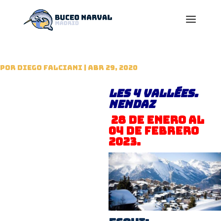
por
Diego Falciani
|
Abr 29, 2020
Les 4 Vallées.
Nendaz
28 de Enero al
04 de Febrero
2023.