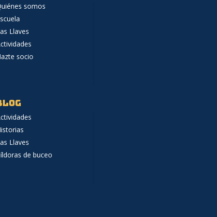
uiénes somos
scuela
as Llaves
ctividades
azte socio
BLOG
ctividades
istorias
as Llaves
íldoras de buceo