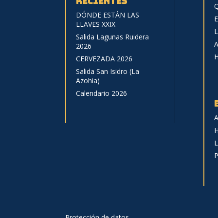
recientes
Q
DÓNDE ESTÁN LAS
E
LLAVES XXIX
L
Salida Lagunas Ruidera
A
2026
H
CERVEZADA 2026
Salida San Isidro (La
Azohia)
Calendario 2026
A
H
L
P
Protección de datos